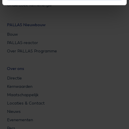
Onderzoek Kernenergie
PALLAS Nieuwbouw
Bouw
PALLAS-reactor
Over PALLAS Programme
Over ons
Directie
Kernwaarden
Maatschappelijk
Locaties & Contact
Nieuws
Evenementen
Pers