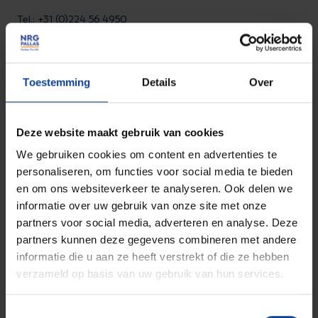
Tel.: +31 (0)224 56 4950
Bezoekadres Arnhem
Toestemming
Details
Over
Utrechtseweg 310 B01,
6812 AR Arnhem, Nederland
Deze website maakt gebruik van cookies
Bezoekadres Petten
We gebruiken cookies om content en advertenties te
Westerduinweg 3, 1755 LE
personaliseren, om functies voor social media te bieden
en om ons websiteverkeer te analyseren. Ook delen we
Petten, Nederland
informatie over uw gebruik van onze site met onze
partners voor social media, adverteren en analyse. Deze
Bezoekadres Alkmaar
partners kunnen deze gegevens combineren met andere
Comeniusstraat 8, 1817 MS
informatie die u aan ze heeft verstrekt of die ze hebben
Alkmaar, Nederland
verzameld op basis van uw gebruik van hun services.
Toestemmingsselectie