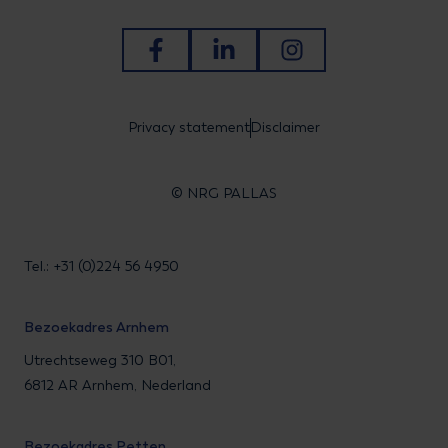
Ga naar Facebook
Ga naar LinkedIn
Ga naar Instagram
Privacy statement
Disclaimer
© NRG PALLAS
Tel.: +31 (0)224 56 4950
Bezoekadres Arnhem
Utrechtseweg 310 B01,
6812 AR Arnhem, Nederland
Bezoekadres Petten