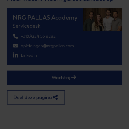
NRG PALLAS Academy
Servicedesk
+31(0)224 56 8282
opleidingen@nrgpallas.com
LinkedIn
Wachtrij
Deel deze pagina