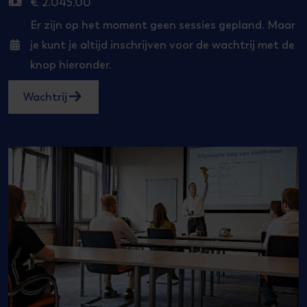
€ 2.045,00
Salaris
Er zijn op het moment geen sessies gepland. Maar
je kunt je altijd inschrijven voor de wachtrij met de
Start
knop hieronder.
Wachtrij