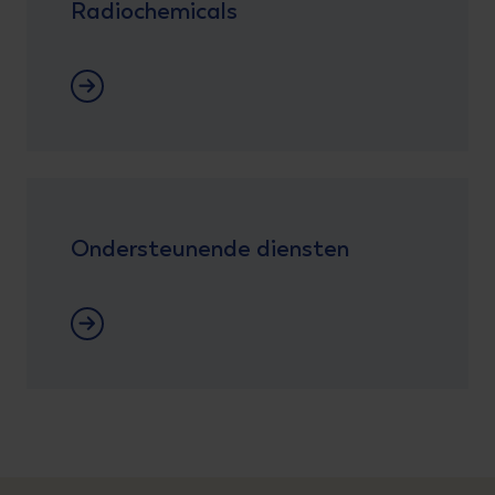
Radiochemicals
Lees meer
Ondersteunende diensten
Lees meer over Nieuwe reactoren & SMR