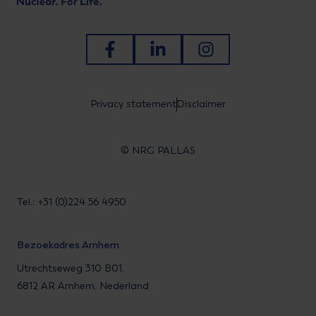
Ga naar Facebook
Ga naar LinkedIn
Ga naar Instagram
Privacy statement
Disclaimer
© NRG PALLAS
Tel.: +31 (0)224 56 4950
Bezoekadres Arnhem
Utrechtseweg 310 B01,
6812 AR Arnhem, Nederland