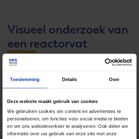
Visueel onderzoek van
een reactorvat
Minutieus is een reactorvat cm voor cm in kaart
gebracht en beoordeeld. Door ons op maat
Toestemming
Details
Over
geschreven software is gebruikt om het visuele
onderzoek op hoog niveau te krijgen. De camera
Deze website maakt gebruik van cookies
beelden zijn voorzien van positie.
We gebruiken cookies om content en advertenties te
personaliseren, om functies voor social media te bieden
en om ons websiteverkeer te analyseren. Ook delen we
informatie over uw gebruik van onze site met onze