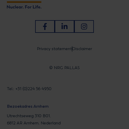
Ga naar Facebook
Ga naar LinkedIn
Ga naar Instagram
Privacy statement
Disclaimer
© NRG PALLAS
Tel.: +31 (0)224 56 4950
Bezoekadres Arnhem
Utrechtseweg 310 B01,
6812 AR Arnhem, Nederland