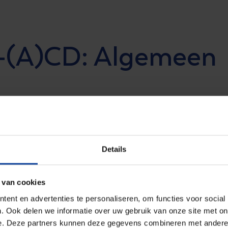
-(A)CD: Algemeen
eiding tot stralingsbeschermingsdeskundige. Na deze
ntwikkelingen in de stralingsbescherming. Daarnaast
isbegrippen weer opgefrist.
Details
 van cookies
s & ervaring
ent en advertenties te personaliseren, om functies voor social
. Ook delen we informatie over uw gebruik van onze site met on
e. Deze partners kunnen deze gegevens combineren met andere i