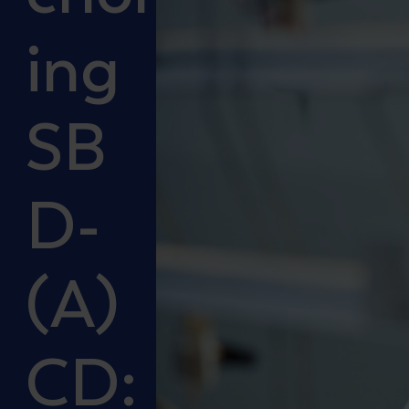
ing
SB
D-
(A)
CD: