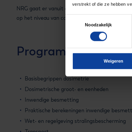
verstrekt of die ze hebben v
NRG gaat er vanuit dat deelnemers beschikken 
op het niveau van coördinerend deskundige (voo
Toestemmingsselectie
Noodzakelijk
Programma
Weigeren
Basisbegrippen dosimetrie
Dosimetrische groot- en eenheden
Inwendige besmetting
Praktische berekeningen inwendige besmett
Wet- en regelgeving stralingsbescherming
Transport