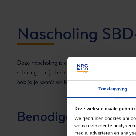
Nascholing SBD
Deze nascholing is een opfrisser van de vakopl
scholing ben je bekend met de meest recente o
heb je je kennis en begrip van de relevante bas
Toestemming
Deze website maakt gebruik
Benodigde voorkenni
We gebruiken cookies om cont
websiteverkeer te analyseren
media, adverteren en analys