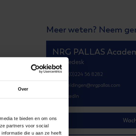
Meer weten? Neem ger
NRG PALLAS Acade
Servicedesk
+31(0)224 56 8282
opleidingen@nrgpallas.com
Over
LinkedIn
 media te bieden en om ons
Wach
ze partners voor social
nformatie die u aan ze heeft