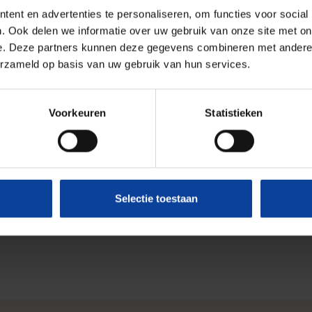
ent en advertenties te personaliseren, om functies voor social
. Ook delen we informatie over uw gebruik van onze site met on
s & ervaring
e. Deze partners kunnen deze gegevens combineren met andere i
erzameld op basis van uw gebruik van hun services.
Voorkeuren
Statistieken
 het volgen van het practicum van de opleiding
ming - NORM.
Selectie toestaan