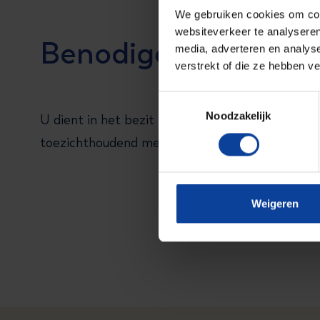
We gebruiken cookies om cont
websiteverkeer te analyseren
Benodigde voorkenni
media, adverteren en analys
verstrekt of die ze hebben v
Toestemmingsselectie
Noodzakelijk
U dient in het bezit te zijn van een bewijs voor
toezichthoudend medewerker stralingsbescher
Weigeren