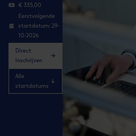
Locatie
€ 335,00
Salaris
Eerstvolgende
startdatum: 29-
Start
10-2026
Direct
Inschrijven
Alle
startdatums