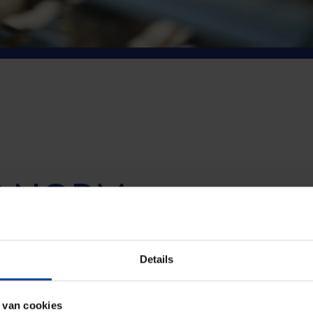
S NORM
Details
ichthoudend medewerker stralingsbescherming -
 van cookies