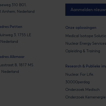
seweg 310 B01,
Aanmelden nieuws
 Arnhem, Nederland
adres Petten
Onze oplossingen
uinweg 3, 1755 LE
Medical Isotope Soluti
 Nederland
Nuclear Energy Service
Opleiding & Training
adres Alkmaar
sstraat 8, 1817 MS
Research & Publieke i
, Nederland
Nuclear. For Life.
30000perdag
Onderzoek Medisch
Onderzoek Kernenergie