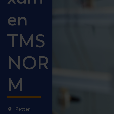
en
TMS
NOR
M
Petten