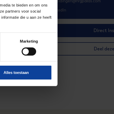
opleidingen@nrgpallas.com
 media te bieden en om ons
LinkedIn
ze partners voor social
nformatie die u aan ze heeft
Direct In
Marketing
Deel dez
Alles toestaan