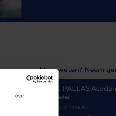
Meer weten? Neem ger
NRG PALLAS Acade
Over
Servicedesk
+31(0)224 56 8282