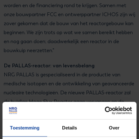
worden en de financiering rond te krijgen. Samen met
onze bouwpartner FCC en ontwerppartner ICHOS zijn wij
zover gekomen dat de bouw van het reactorgebouw kan
beginnen. We zijn trots op wat we samen bereikt hebben
en nog gaan doen; daadwerkelijk een reactor in de
bouwkuip neerzetten.”
De PALLAS-reactor: van levensbelang
NRG PALLAS is gespecialiseerd in de productie van
medische isotopen en de ontwikkeling van geavanceerde
nucleaire technologieën. De nieuwe PALLAS-reactor zal
de huidige Hoge Flux Reactor gaan vervangen en de
levering van isotopen veiligstellen voor de diagnose en
behandeling van meer dan 30.000 patiënten per dag. Dit
Toestemming
Details
Over
aantal zal naar verwachting toenemen door de
introductie van nieuwe behandelingen met medische