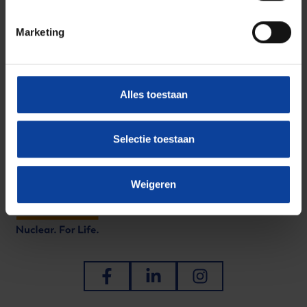
Bieke Oskam
Marketing
Persvoorlichter
+31647401511
pers@nrgpallas.com
Alles toestaan
LinkedIn
Selectie toestaan
Weigeren
Ga naar Facebook
Ga naar LinkedIn
Ga naar Instagram