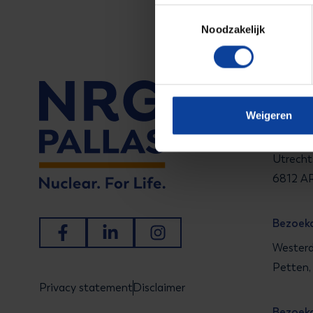
Toestemmingsselectie
Noodzakelijk
Tel.: +
Weigeren
Bezoek
Utrecht
6812 AR
Bezoek
Ga naar Facebook
Ga naar LinkedIn
Ga naar Instagram
Westerd
Petten,
Privacy statement
Disclaimer
Bezoek