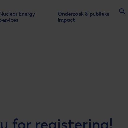
Nuclear Energy
Onderzoek & publieke
Ga
Services
impact
 for registering!