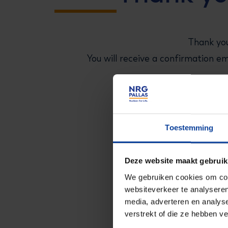
Thank you
You will receive a confirmation emai
We loo
Toestemming
Deze website maakt gebruik
We gebruiken cookies om cont
websiteverkeer te analyseren
media, adverteren en analys
verstrekt of die ze hebben v