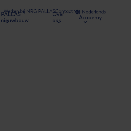
Werken bij NRG PALLAS
Contact
Nederlands
PALLAS
Over
 naar zoeken
Academy
nieuwbouw
ons