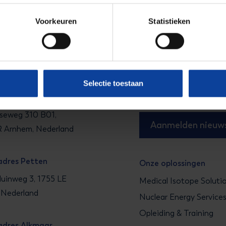
Voorkeuren
Statistieken
Schrijf je in op onze ni
31 (0)224 56 4950
Blijf op de hoogte van 
Selectie toestaan
energie.
adres Arnhem
seweg 310 B01,
Aanmelden nieuws
 Arnhem, Nederland
adres Petten
Onze oplossingen
uinweg 3, 1755 LE
Medical Isotope Soluti
 Nederland
Nuclear Energy Service
Opleiding & Training
adres Alkmaar