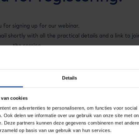
 for signing up for our webinar.
l shortly with all the practical details and a link to joi
the session.
k forward to welcoming you!
Details
 van cookies
ent en advertenties te personaliseren, om functies voor social
. Ook delen we informatie over uw gebruik van onze site met on
e. Deze partners kunnen deze gegevens combineren met andere i
erzameld op basis van uw gebruik van hun services.