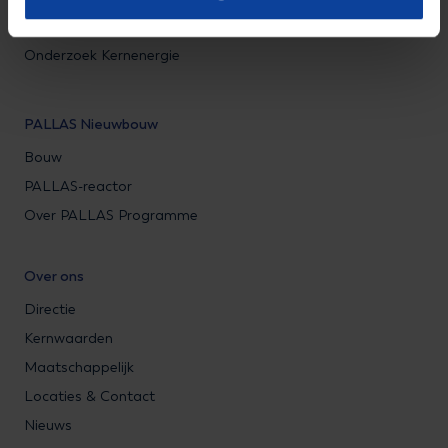
Onderzoek Medisch
Onderzoek Kernenergie
PALLAS Nieuwbouw
Bouw
PALLAS-reactor
Over PALLAS Programme
Over ons
Directie
Kernwaarden
Maatschappelijk
Locaties & Contact
Nieuws