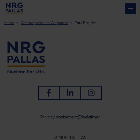
NRG PALLAS
Home
Contactpersonen Corporate
Paul Breijder
Ga naar Facebook
Ga naar LinkedIn
Ga naar Instagram
Privacy statement
Disclaimer
© NRG PALLAS