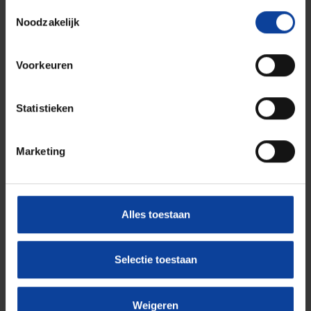
Toestemmingsselectie
Noodzakelijk
Schrijf je in op onze nieuwsbrief
Blijf op de hoogte van alle nucleaire ontwikkelingen rondom
Voorkeuren
gezondheid en energie.
Statistieken
Aanmelden nieuwsbrief
Marketing
Onze oplossingen
Medical Isotope Solutions
Nuclear Energy Services
Alles toestaan
Opleiding & Training
Selectie toestaan
Research & Publieke impact
Nuclear. For Life.
Weigeren
30000perdag