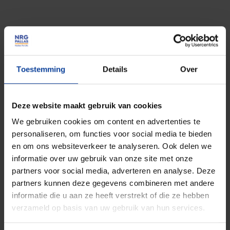
Tel.: +31 (0)224 56 4950
Bezoekadres Arnhem
Toestemming
Details
Over
Utrechtseweg 310 B01,
6812 AR Arnhem, Nederland
Deze website maakt gebruik van cookies
We gebruiken cookies om content en advertenties te
Bezoekadres Petten
personaliseren, om functies voor social media te bieden
Westerduinweg 3, 1755 LE
en om ons websiteverkeer te analyseren. Ook delen we
Petten, Nederland
informatie over uw gebruik van onze site met onze
partners voor social media, adverteren en analyse. Deze
partners kunnen deze gegevens combineren met andere
Bezoekadres Alkmaar
informatie die u aan ze heeft verstrekt of die ze hebben
Comeniusstraat 8, 1817 MS
verzameld op basis van uw gebruik van hun services.
Alkmaar, Nederland