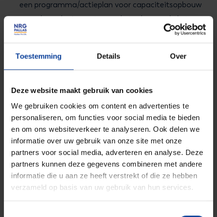
een programma/actieplan voor capaciteitsopbouw
voor de nucleaire sector en de toeleverende keten
voor de realisatie van nieuwe nucleaire installaties
Met de uitkomsten van het Technopolis rapport en eerder
Toestemming
Details
Over
geschreven rapporten is er middels de motie Erkens-
Dassen direct invulling gegeven aan een eerste stap in dit
Deze website maakt gebruik van cookies
proces. Met de motie wordt een bedrag van 5 miljoen
We gebruiken cookies om content en advertenties te
beschikbaar gesteld aan de thema’s onderzoek, educatie
personaliseren, om functies voor social media te bieden
en publieke bewustwording. In het thema educatie wordt
en om ons websiteverkeer te analyseren. Ook delen we
door NRG en TU Delft vorm gegeven aan de Nuclear
informatie over uw gebruik van onze site met onze
partners voor social media, adverteren en analyse. Deze
Academy. De Nuclear Academy heeft als inzet om in
partners kunnen deze gegevens combineren met andere
2023, samen met het onderwijs, te beginnen aan het tot
informatie die u aan ze heeft verstrekt of die ze hebben
stand brengen van een nucleair curriculum op MBO en
verzameld op basis van uw gebruik van hun services.
HBO niveau in Nederland.
Toestemmingsselectie