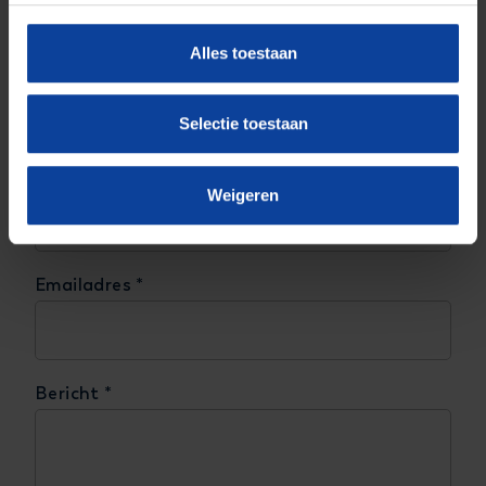
met ons op!
Alles toestaan
Voornaam
*
Selectie toestaan
Achternaam
*
Weigeren
Emailadres
*
Bericht
*