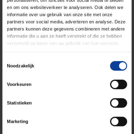
personaliseren, om functies voor social media te bieden
en om ons websiteverkeer te analyseren. Ook delen we
informatie over uw gebruik van onze site met onze
partners voor social media, adverteren en analyse. Deze
partners kunnen deze gegevens combineren met andere
informatie die u aan ze heeft verstrekt of die ze hebben
verzameld op basis van uw gebruik van hun services.
Toestemmingsselectie
Noodzakelijk
Voorkeuren
Wilt u meer weten?
Statistieken
Marketing
Wilt u meer weten over medische isotopen en hoe
FIELD-LAB u zou kunnen helpen? Neem dan contact