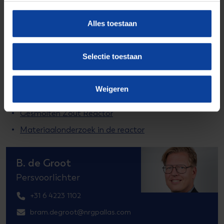
Alles toestaan
Selectie toestaan
Meer weten?
Weigeren
Gesmolten Zout Reactor
Materiaalonderzoek in de reactor
B. de Groot
Persvoorlichter
+31 6 4223 1102
bram.degroot@nrgpallas.com