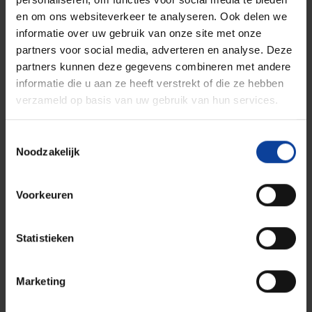
en om ons websiteverkeer te analyseren. Ook delen we
samen met NRG in Petten, gaat onderzoeken. Een deel
informatie over uw gebruik van onze site met onze
van dit nabestralingsonderzoek wordt uitgevoerd binnen
partners voor social media, adverteren en analyse. Deze
het kader van het nieuwe Europese onderzoeksproject
partners kunnen deze gegevens combineren met andere
SAMOSAFER dat gecoördineerd wordt door de TU Delft.
informatie die u aan ze heeft verstrekt of die ze hebben
verzameld op basis van uw gebruik van hun services.
Toestemmingsselectie
Noodzakelijk
Voorkeuren
Statistieken
Marketing