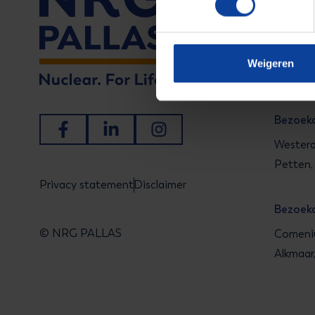
Bezoek
Utrecht
Weigeren
6812 AR
Bezoek
Ga naar Facebook
Ga naar LinkedIn
Ga naar Instagram
Westerd
Petten,
Privacy statement
Disclaimer
Bezoek
© NRG PALLAS
Comeniu
Alkmaar