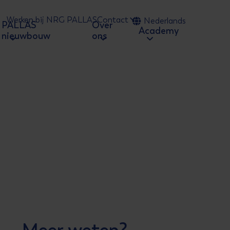
Werken bij NRG PALLAS
Contact
Nederlands
PALLAS
Over
 naar zoeken
Academy
nieuwbouw
ons
Meer weten?