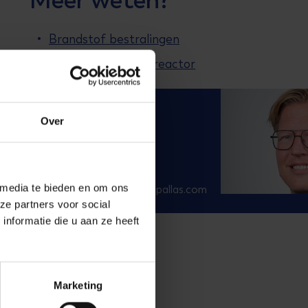
Brandstof bestralingen
Bestralingen in de reactor
B. de Groot
Over
Persvoorlichter
+31 6 4223 1102
 media te bieden en om ons
bram.degroot@nrgpallas.com
ze partners voor social
nformatie die u aan ze heeft
Marketing
euwsbrief