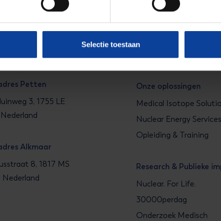
Blijf op de hoogte van 
energie.
adres Arnhem
seweg 310 B01,
Selectie toestaan
Aanmelden nieuws
 Arnhem, Nederland
adres Petten
Onze oplossingen
uinweg 3, 1755 LE
Medical Isotope Soluti
 Nederland
Nuclear Energy Service
Opleiding & Training
adres Alkmaar
sstraat 8, 1817 MS
Research & Publieke i
, Nederland
Nuclear. For Life.
30000perdag
Onderzoek Medisch