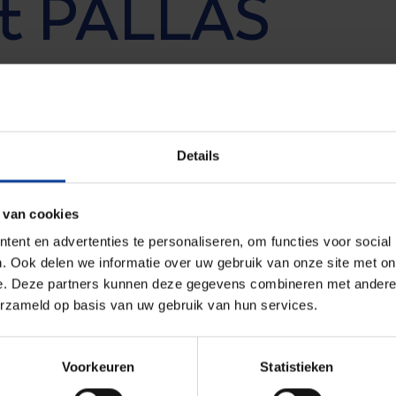
ht PALLAS
Details
en rond de PALLAS-reactor informeren over de
raag laten zien wie we zijn, waar we voor staan en
 van cookies
PALLAS in beeld
e door op deze link te klikken:
ent en advertenties te personaliseren, om functies voor social
. Ook delen we informatie over uw gebruik van onze site met on
e. Deze partners kunnen deze gegevens combineren met andere i
erzameld op basis van uw gebruik van hun services.
Voorkeuren
Statistieken
Schrijf je in op onze ni
31 (0)224 56 4950