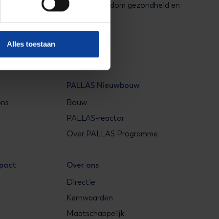
alle nucleaire ontwikkelingen rondom gezondheid en
Alles toestaan
brief
PALLAS Nieuwbouw
ons
Bouw
s
PALLAS-reactor
Over PALLAS Programme
mpact
Over ons
Directie
Kernwaarden
Maatschappelijk