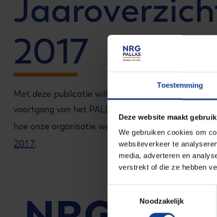
Jaaroverzic
2017
Toestemming
Met deze publicatie willen wij alle belanghebbend
voortgang van het PALLAS-project. Ook willen we g
Deze website maakt gebruik
hoe onze organisatie werkt. Het jaaroverzicht lees j
We gebruiken cookies om cont
2017
.
websiteverkeer te analyseren
media, adverteren en analys
verstrekt of die ze hebben v
Toestemmingsselectie
Noodzakelijk
Tel.: +