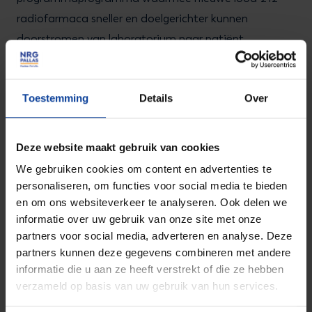
radiofarmaca sneller en doelgerichter kunnen
doorstromen van laboratorium naar patiënt.
Het programma draagt bij aan nieuwe
behandelopties voor mensen met kanker. Daarnaast
Toestemming
Details
Over
versterkt het ook het Nederlandse verdienvermogen.
Door innovatie in het mkb te versnellen,
Deze website maakt gebruik van cookies
(inter-)nationale bedrijvigheid aan te trekken en
We gebruiken cookies om content en advertenties te
hoogwaardige werkgelegenheid te creëren, bouwt
personaliseren, om functies voor social media te bieden
Nederland voort op zijn unieke nucleaire infrastructuur
en om ons websiteverkeer te analyseren. Ook delen we
en verstevigt het zijn positie als Europese hub voor
informatie over uw gebruik van onze site met onze
radiofarmaceutische ontwikkeling en productie.
partners voor social media, adverteren en analyse. Deze
partners kunnen deze gegevens combineren met andere
informatie die u aan ze heeft verstrekt of die ze hebben
verzameld op basis van uw gebruik van hun services.
Efficiënte infrastructuur