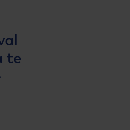
val
 te
e