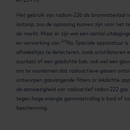
en 229Th.
Het gebruik van radium-226 als bronmateriaal 
isotoop, zou de oplossing kunnen zijn voor het te
de markt. Maar er zijn wel een aantal uitdaging
226
en verwerking van
Ra. Speciale apparatuur is
alfadeeltjes te detecteren, zoals scintillatoren 
zuurkast of een gasdichte bak, ook wel een glo
om te voorkomen dat radioactieve gassen onts
ontworpen gasvangende filters or lekdichte appa
de aanwezigheid van radioactief radon-222 ga
tegen hoge-energie gammastraling is lood of t
bescherming.