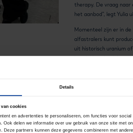
therapy. De vraag naar 
het aanbod”, legt Yulia ui
Momenteel zijn er in de 
alfastralers kunt produ
uit historisch uranium o
beschikbaarheid daarvan
geproduceerd worden ui
224
212
228
Th,
Ra en
Pb uit
Details
 van cookies
ent en advertenties te personaliseren, om functies voor social
. Ook delen we informatie over uw gebruik van onze site met on
e. Deze partners kunnen deze gegevens combineren met andere i