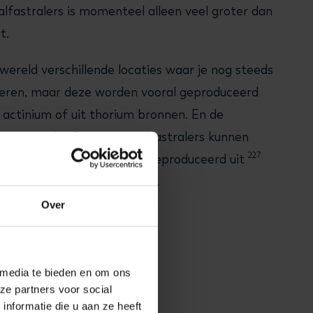
alfastralers is momenteel alleen veel groter dan
t.
wereld verschillende locaties waar je nog steeds
ceren, maar deze worden vooral geproduceerd
f actinium of uit thorium bronnen. En de
 is beperkt. De meeste alfastralers kunnen
223
227
t thorium. Zo wordt
Ra geproduceerd uit
225
213
229
Th en
Ac en
Bi uit
Th.
Over
 media te bieden en om ons
ze partners voor social
nformatie die u aan ze heeft