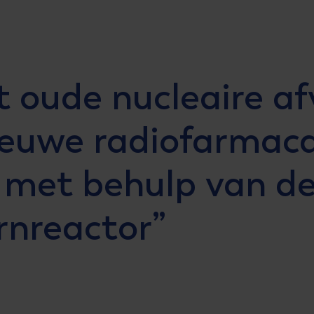
 oude nucleaire af
ieuwe radiofarmaca
 met behulp van d
rnreactor