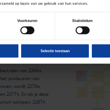
erzameld op basis van uw gebruik van hun services.
Voorkeuren
Statistieken
radium-
Selectie toestaan
bestralen van 226Ra,
 het produceren van
tronen, wordt 227Ra
 en 227Th. En als je deze
thorium isotopen: 228Th