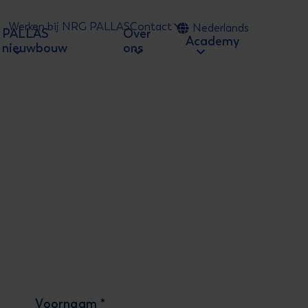
Werken bij NRG PALLAS
Contact
Nederlands
PALLAS
Over
 naar zoeken
Academy
nieuwbouw
ons
Voornaam
*