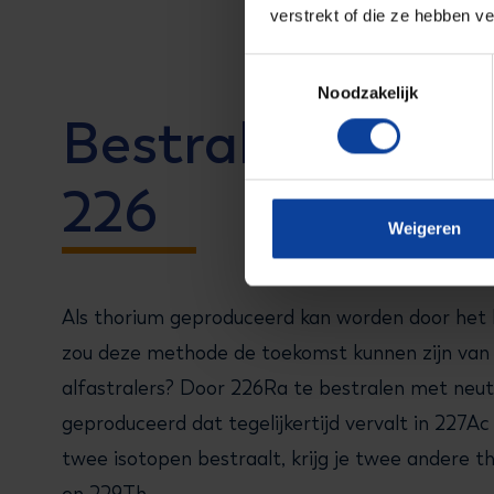
verstrekt of die ze hebben v
Toestemmingsselectie
Noodzakelijk
Bestraling van 
226
Weigeren
Als thorium geproduceerd kan worden door het 
zou deze methode de toekomst kunnen zijn van
alfastralers? Door 226Ra te bestralen met neu
geproduceerd dat tegelijkertijd vervalt in 227Ac
twee isotopen bestraalt, krijg je twee andere 