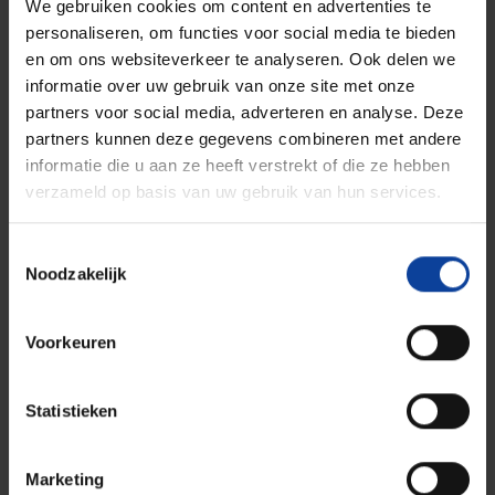
We gebruiken cookies om content en advertenties te
personaliseren, om functies voor social media te bieden
en om ons websiteverkeer te analyseren. Ook delen we
informatie over uw gebruik van onze site met onze
partners voor social media, adverteren en analyse. Deze
partners kunnen deze gegevens combineren met andere
informatie die u aan ze heeft verstrekt of die ze hebben
verzameld op basis van uw gebruik van hun services.
Toestemmingsselectie
Meer weten?
Noodzakelijk
Brandstof bestralingen
Voorkeuren
Bestralingen in de reactor
Statistieken
B. de Groot
Persvoorlichter
Marketing