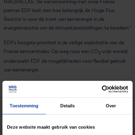
NRG|PALLAS, "de samenwerking met onze Franse
partner EDF laat zien hoe belangrijk de Hoge Flux
Reactor is voor de inzet van kernenergie in de
energietransitie om de klimaatdoelstellingen te bereiken "
EDF's hoogste prioriteit is de veilige exploitatie van de
Franse kerncentrales. Op weg naar een CO
-vrije wereld
2
onderzoekt EDF de mogelijkheden voor flexibel gebruik
van kernenergie.
Toestemming
Details
Over
Deze website maakt gebruik van cookies