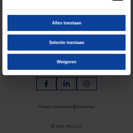
+31 6 4223 1102
bram.degroot@nrgpallas.com
Alles toestaan
Selectie toestaan
Weigeren
Ga naar Facebook
Ga naar LinkedIn
Ga naar Instagram
Privacy statement
Disclaimer
© NRG PALLAS