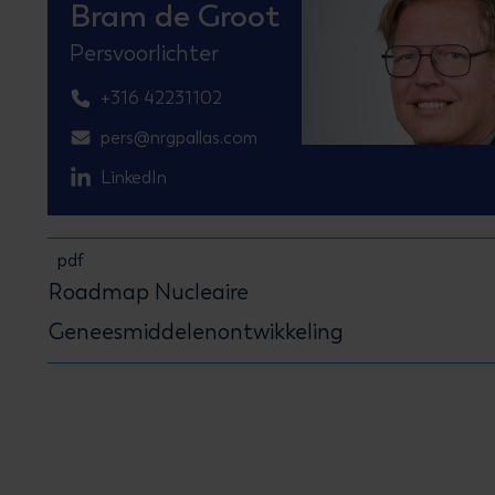
Bram de Groot
Persvoorlichter
+316 42231102
pers@nrgpallas.com
LinkedIn
pdf
Roadmap Nucleaire
Geneesmiddelenontwikkeling