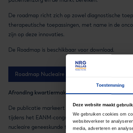
patiëntenzorg en de markt bereiken.
De roadmap richt zich op zowel diagnostische toep
therapeutische toepassingen, met name in de oncol
zijn op deze innovaties.
De Roadmap is beschikbaar voor download.
Roadmap Nucleaire Geneesmiddelenontwikkel
Toestemming
Afronding kwartiermakerstraject
Deze website maakt gebruik
De publicatie markeert het einde van het kwartier
We gebruiken cookies om cont
tijdens het EANM-congres in 2023. De roadmap besch
websiteverkeer te analyseren
nucleaire geneeskunde tot 2035 te realiseren.
media, adverteren en analys