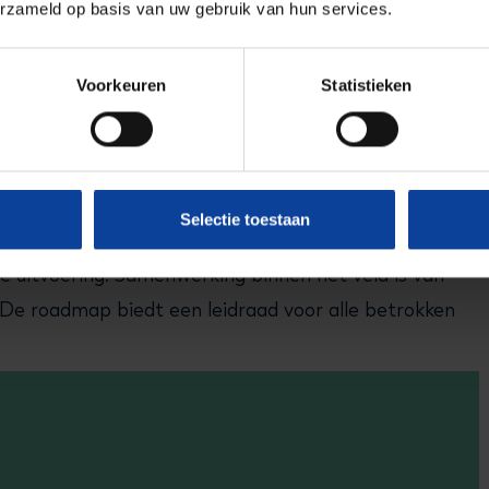
erzameld op basis van uw gebruik van hun services.
art van een nieuwe fase inluidt. Tijdens dit
rd aan het veld, waarna de verdere uitvoering van
Voorkeuren
Statistieken
Selectie toestaan
de uitvoering. Samenwerking binnen het veld is van
 De roadmap biedt een leidraad voor alle betrokken