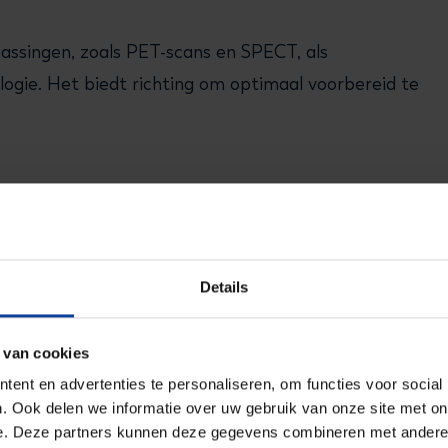
assingen, zoals PET-scans en SPECT, als
ogie. Het biedt richting om optimaal voorbereid te
ing
Details
 van cookies
makerstraject, geleid door Wim Oyen, dat begon
ent en advertenties te personaliseren, om functies voor social
rijft de stappen die nodig zijn om de visie voor
. Ook delen we informatie over uw gebruik van onze site met on
e. Deze partners kunnen deze gegevens combineren met andere i