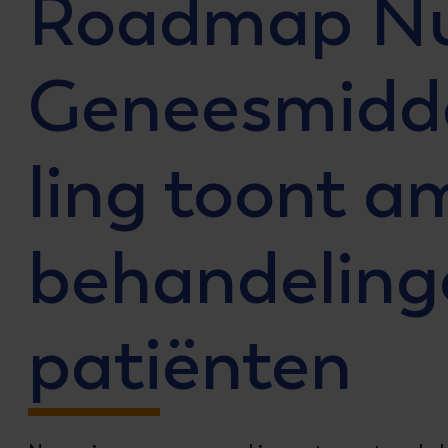
Roadmap Nu
Geneesmidd
ling toont a
behandeling
patiënten