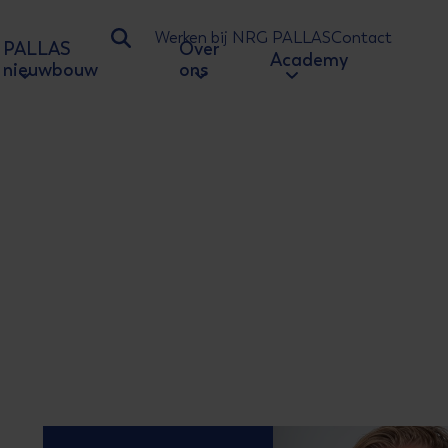
Werken bij NRG PALLAS
Contact
PALLAS
Over
Ga naar zoeken
Academy
nieuwbouw
ons