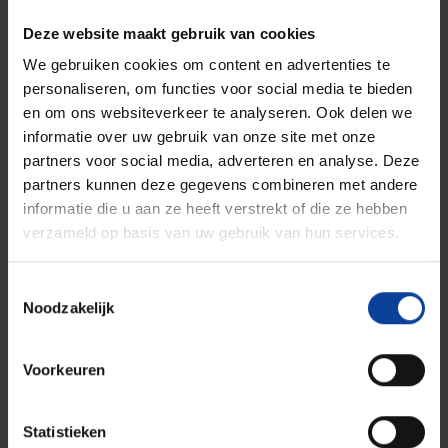
Deze website maakt gebruik van cookies
Wilt u meer weten?
We gebruiken cookies om content en advertenties te
personaliseren, om functies voor social media te bieden
en om ons websiteverkeer te analyseren. Ook delen we
informatie over uw gebruik van onze site met onze
Wilt u meer weten over medische isotopen en hoe
partners voor social media, adverteren en analyse. Deze
FIELD-LAB u zou kunnen helpen? Neem dan contact
partners kunnen deze gegevens combineren met andere
met ons op!
informatie die u aan ze heeft verstrekt of die ze hebben
verzameld op basis van uw gebruik van hun services.
Voornaam
*
Toestemmingsselectie
Noodzakelijk
Achternaam
*
Voorkeuren
Statistieken
Emailadres
*