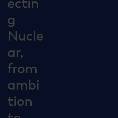
ectin
g
Nucle
ar,
from
ambi
tion
to