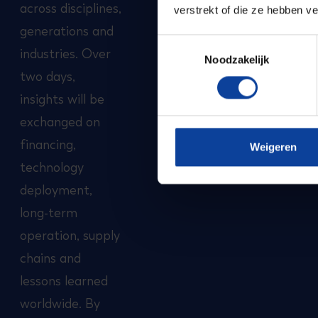
across disciplines,
verstrekt of die ze hebben v
generations and
Toestemmingsselectie
industries. Over
Noodzakelijk
two days,
insights will be
exchanged on
financing,
Weigeren
technology
deployment,
long-term
operation, supply
chains and
lessons learned
worldwide. By