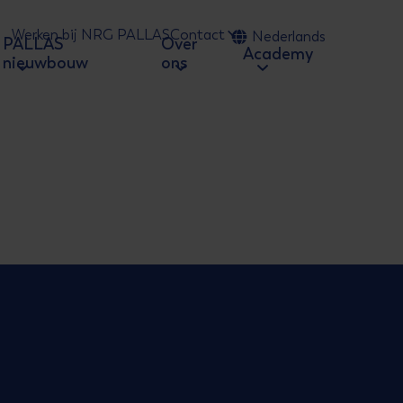
Werken bij NRG PALLAS
Contact
Nederlands
PALLAS
Over
 naar zoeken
Academy
nieuwbouw
ons