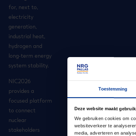
for, next to,
electricity
generation,
industrial heat,
hydrogen and
long-term energy
system stability.
NIC2026
Toestemming
provides a
focused platform
Deze website maakt gebruik
to connect
We gebruiken cookies om cont
nuclear
websiteverkeer te analyseren
stakeholders
media, adverteren en analys