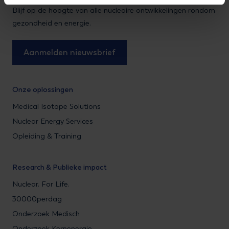
Blijf op de hoogte van alle nucleaire ontwikkelingen rondom
gezondheid en energie.
Aanmelden nieuwsbrief
Onze oplossingen
Medical Isotope Solutions
Nuclear Energy Services
Opleiding & Training
Research & Publieke impact
Nuclear. For Life.
30000perdag
Onderzoek Medisch
Onderzoek Kernenergie