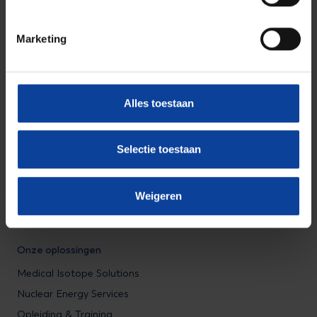
Bezoekadres Alkmaar
Marketing
Comeniusstraat 8, 1817 MS
Alkmaar, Nederland
Alles toestaan
Schrijf je in op onze nieuwsbrief
Blijf op de hoogte van alle nucleaire ontwikkelingen rondom
Selectie toestaan
gezondheid en energie.
Weigeren
Aanmelden nieuwsbrief
Onze oplossingen
Medical Isotope Solutions
Nuclear Energy Services
Opleiding & Training