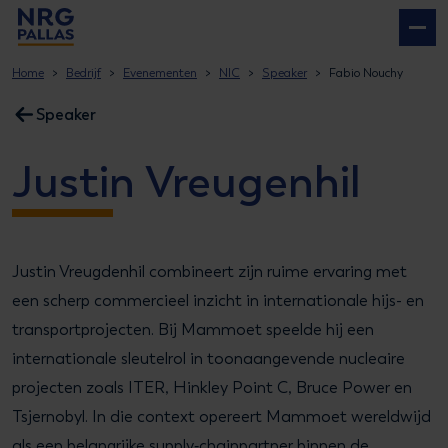
NRG PALLAS
Home
Bedrijf
Evenementen
NIC
Speaker
Fabio Nouchy
Speaker
Justin Vreugenhil
Justin Vreugdenhil combineert zijn ruime ervaring met
een scherp commercieel inzicht in internationale hijs- en
transportprojecten. Bij Mammoet speelde hij een
internationale sleutelrol in toonaangevende nucleaire
projecten zoals ITER, Hinkley Point C, Bruce Power en
Tsjernobyl. In die context opereert Mammoet wereldwijd
als een belangrijke supply‑chainpartner binnen de