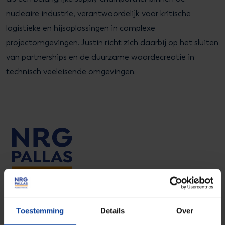
nucleaire industrie, verantwoordelijk voor kritische
logistieke en hijsoplossingen in complexe
projectomgevingen. Justin richt zich daarbij op het sluiten
van partnerships en de duurzame waardecreatie in
technisch veeleisende omgevingen.
Toestemming
Details
Over
Ga naar Facebook
Ga naar LinkedIn
Ga naar Instagram