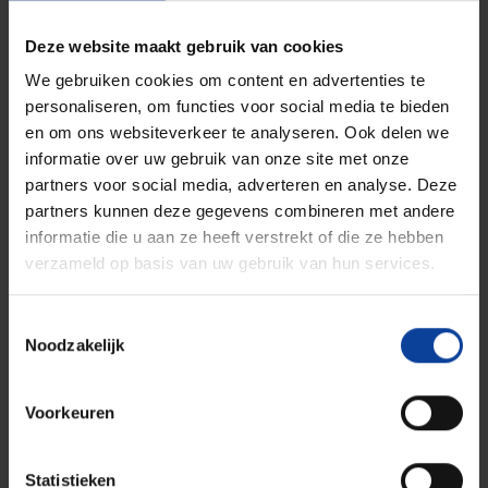
Deze website maakt gebruik van cookies
Privacy statement
Disclaimer
We gebruiken cookies om content en advertenties te
personaliseren, om functies voor social media te bieden
© NRG PALLAS
en om ons websiteverkeer te analyseren. Ook delen we
informatie over uw gebruik van onze site met onze
partners voor social media, adverteren en analyse. Deze
Tel.: +31 (0)224 56 4950
partners kunnen deze gegevens combineren met andere
informatie die u aan ze heeft verstrekt of die ze hebben
verzameld op basis van uw gebruik van hun services.
Bezoekadres Arnhem
Utrechtseweg 310 B01,
Toestemmingsselectie
6812 AR Arnhem, Nederland
Noodzakelijk
Bezoekadres Petten
Voorkeuren
Westerduinweg 3, 1755 LE
Petten, Nederland
Statistieken