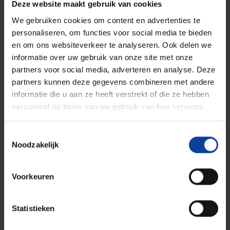
Deze website maakt gebruik van cookies
Awarded the Linneborn Prize; for outstanding
We gebruiken cookies om content en advertenties te
contributions to the development of energy from
personaliseren, om functies voor social media te bieden
biomass.
en om ons websiteverkeer te analyseren. Ook delen we
informatie over uw gebruik van onze site met onze
partners voor social media, adverteren en analyse. Deze
partners kunnen deze gegevens combineren met andere
informatie die u aan ze heeft verstrekt of die ze hebben
verzameld op basis van uw gebruik van hun services.
Toestemmingsselectie
Noodzakelijk
Voorkeuren
Ga naar Facebook
Ga naar LinkedIn
Ga naar Instagram
Statistieken
Privacy statement
Disclaimer