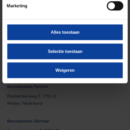
Marketing
© NRG PALLAS
Alles toestaan
Tel.: +31 (0)224 56 4950
Selectie toestaan
Bezoekadres Arnhem
Utrechtseweg 310 B01,
6812 AR Arnhem, Nederland
Weigeren
Bezoekadres Petten
Westerduinweg 3, 1755 LE
Petten, Nederland
Bezoekadres Alkmaar