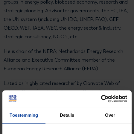
groups in energy policy, biobased economy, research and
strategic planning. Advisor for governments, the EC, IEA,
the UN system (including UNIDO, UNEP, FAO), GEF,
OECD, WEF, IAEA, WEC, the energy sector & industry,
strategic consultancy, NGO’s, etc.
He is chair of the NERA; Netherlands Energy Research
Alliance and Executive Committee member of the
European Energy Research Alliance (EERA)
Listed as ‘highly cited researcher’ by Clarivate Web of
Science Group (previously Thomson Reuters); top 1% of
research field.
As IPCC member, awarded with the Nobel Peace Prize
Toestemming
Details
Over
for the IPCC in 2007.